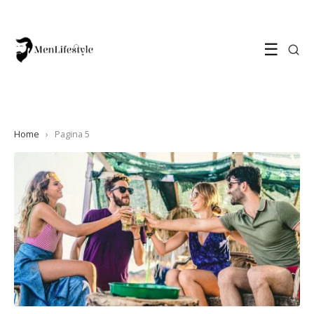
☰
Home
›
Pagina 5