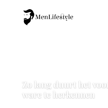
LIFESTYLE & RELATIES
Zo lang duurt het vo
ware te herkennen
23 June 2026
·
6 min leestijd