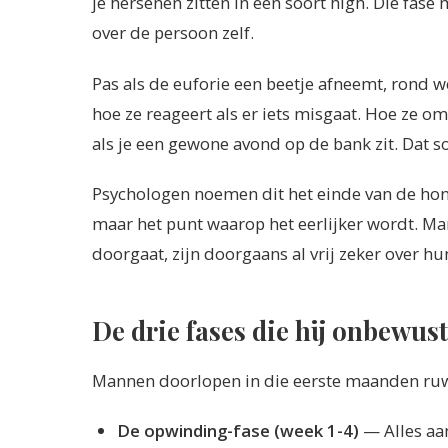
je hersenen zitten in een soort high. Die fase 
over de persoon zelf.
Pas als de euforie een beetje afneemt, rond we
hoe ze reageert als er iets misgaat. Hoe ze om
als je een gewone avond op de bank zit. Dat s
Psychologen noemen dit het einde van de hon
maar het punt waarop het eerlijker wordt. Ma
doorgaat, zijn doorgaans al vrij zeker over h
De drie fases die hij onbewus
Mannen doorlopen in die eerste maanden ruwwe
De opwinding-fase (week 1-4)
— Alles aan