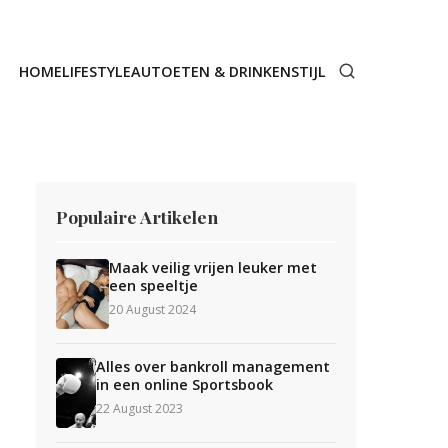
HOME
LIFESTYLE
AUTO
ETEN & DRINKEN
STIJL
Populaire Artikelen
Maak veilig vrijen leuker met
een speeltje
20 August 2024
Alles over bankroll management
in een online Sportsbook
22 August 2023