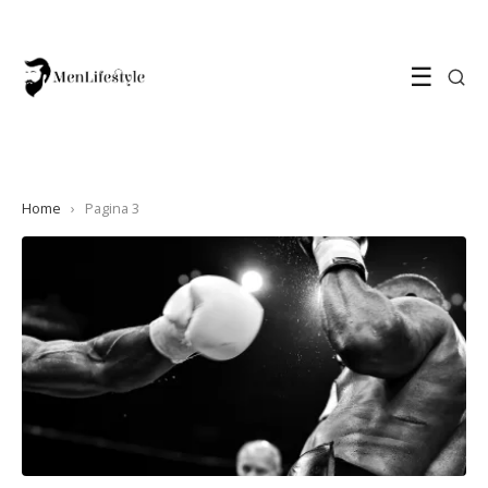
☰
Home
›
Pagina 3