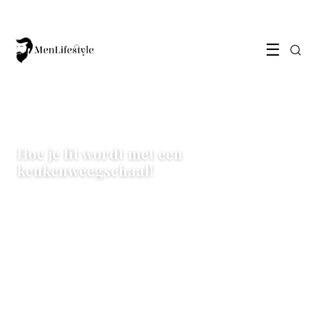
☰
UITGELICHT
Hoe je fit wordt met een
keukenweegschaal!
Lees artikel →