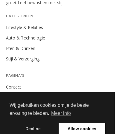
groei. Leef bewust en met stijl.
CATEGORIEËN
Lifestyle & Relaties
Auto & Technologie
Eten & Drinken
Stijl & Verzorging
PAGINA'S
Contact
Privacybeleid
Wij gebruiken cookies om je de beste
Algemene Voorwaarden
ervaring te bieden.
Meer info
Adverteren
Decline
Allow cookies