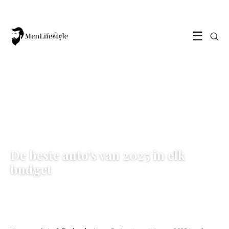
☰
AUTO & TECHNOLOGIE
De beste auto's van 2025 in elk
budget
22 April 2025
·
7 min leestijd