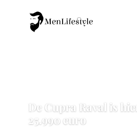
AUTO & TECHNOLOGIE
De Cupra Raval is hier
25.990 euro
18 April 2026
·
6 min leestijd