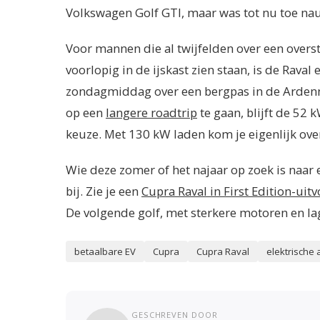
Volkswagen Golf GTI, maar was tot nu toe nau
Voor mannen die al twijfelden over een overs
voorlopig in de ijskast zien staan, is de Raval
zondagmiddag over een bergpas in de Ardennen
op een
langere roadtrip
te gaan, blijft de 52
keuze. Met 130 kW laden kom je eigenlijk over
Wie deze zomer of het najaar op zoek is naar 
bij. Zie je een
Cupra Raval in First Edition-uit
De volgende golf, met sterkere motoren en la
betaalbare EV
Cupra
Cupra Raval
elektrische 
GESCHREVEN DOOR