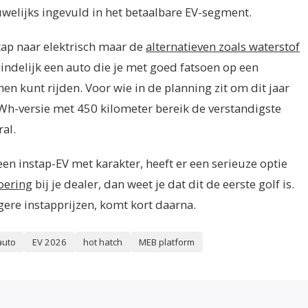
welijks ingevuld in het betaalbare EV-segment.
tap naar elektrisch maar de
alternatieven zoals waterstof
 eindelijk een auto die je met goed fatsoen op een
 kunt rijden. Voor wie in de planning zit om dit jaar
 kWh-versie met 450 kilometer bereik de verstandigste
al.
een instap-EV met karakter, heeft er een serieuze optie
voering
bij je dealer, dan weet je dat dit de eerste golf is.
gere instapprijzen, komt kort daarna.
auto
EV 2026
hot hatch
MEB platform