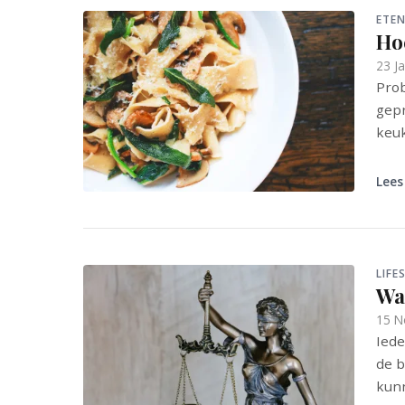
ETEN
Ho
23 J
Prob
gepr
keuk
Lees
LIFE
Wat
15 N
Iede
de b
kunn