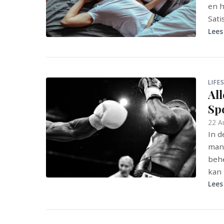
en h
Sati
Lees
LIFE
Al
Sp
22 A
In d
mana
behe
kan 
Lees