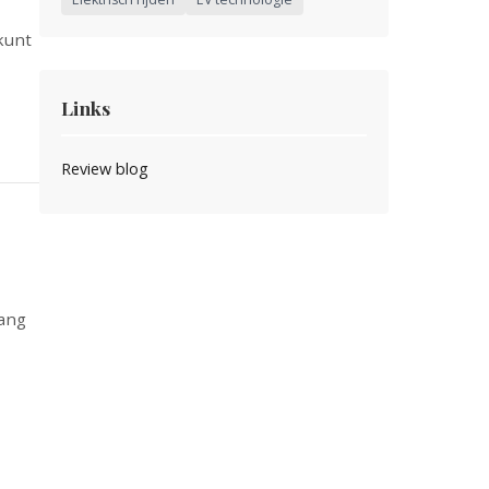
 kunt
Links
Review blog
lang