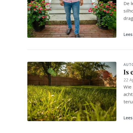
De l
silh
drag
Lees
AUT
Is 
22 A
Wie 
acht
teru
Lees