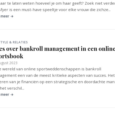
aar te laten weten hoeveel je om haar geeft? Zoek niet verde
sfyer is een must-have speeltje voor elke vrouw die zichze...
 meer →
STYLE & RELATIES
les over bankroll management in een onlin
ortsbook
ugust 2023
e wereld van online sportweddenschappen is bankroll
gement een van de meest kritieke aspecten van succes. Het
ren van je financiën op een strategische en doordachte man
het verschil...
 meer →