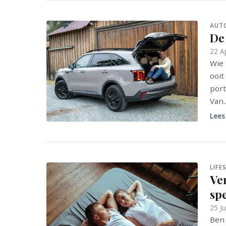
AUT
De 
22 A
Wie 
ooit
port
Van..
Lees
LIFE
Ver
spe
25 J
Ben 