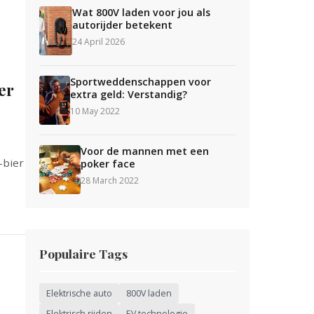
Wat 800V laden voor jou als
autorijder betekent
24 April 2026
Sportweddenschappen voor
er
extra geld: Verstandig?
10 May 2022
Voor de mannen met een
-bier
poker face
28 March 2022
Populaire Tags
Elektrische auto
800V laden
Elektrisch rijden
EV technologie