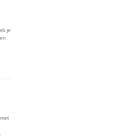
eb je
een
 met
.