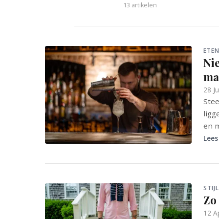
13 artikelen
ETEN
Ni
ma
28 J
Stee
ligg
en m
Lees
STIJ
Zo 
12 A