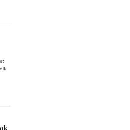
et
 elk
kok