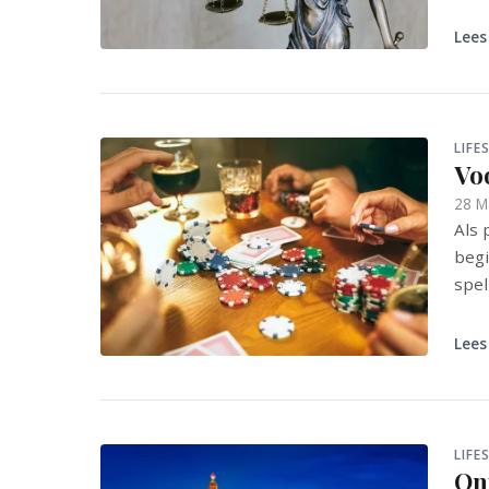
Lees
LIFE
Vo
28 M
Als 
begi
spel
Lees
LIFE
On