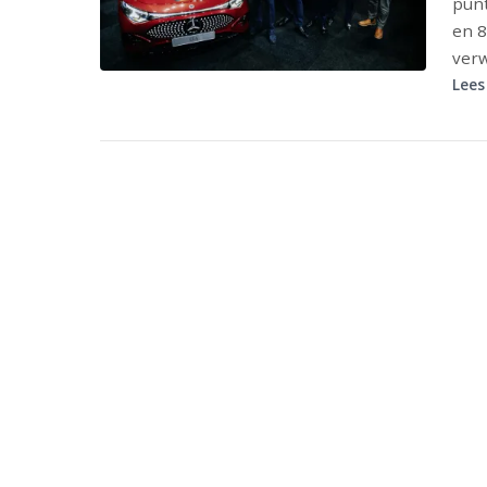
punt
en 8
verw
Lees