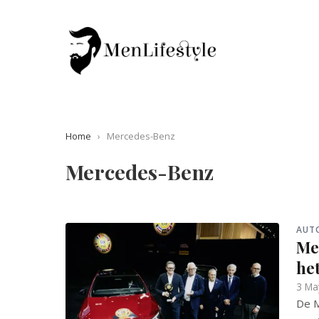
Home
›
Mercedes-Benz
Mercedes-Benz
AUT
Mer
het
3 Ma
De M