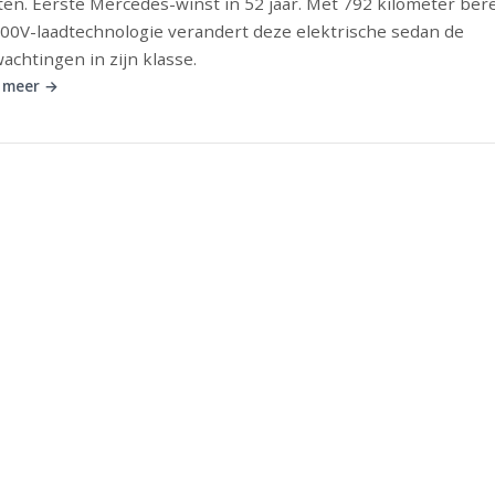
en. Eerste Mercedes-winst in 52 jaar. Met 792 kilometer ber
00V-laadtechnologie verandert deze elektrische sedan de
achtingen in zijn klasse.
 meer →