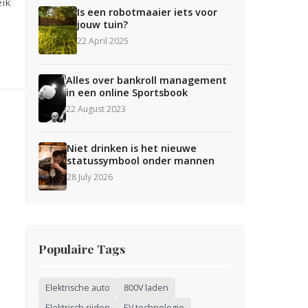
eik
Is een robotmaaier iets voor
jouw tuin?
22 April 2025
Alles over bankroll management
in een online Sportsbook
22 August 2023
Niet drinken is het nieuwe
statussymbool onder mannen
28 July 2026
Populaire Tags
Elektrische auto
800V laden
Elektrisch rijden
EV technologie