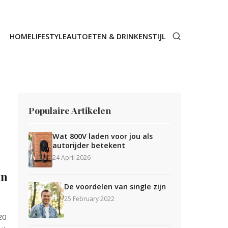
HOME
LIFESTYLE
AUTO
ETEN & DRINKEN
STIJL
Populaire Artikelen
Wat 800V laden voor jou als
autorijder betekent
24 April 2026
an
De voordelen van single zijn
25 February 2022
20