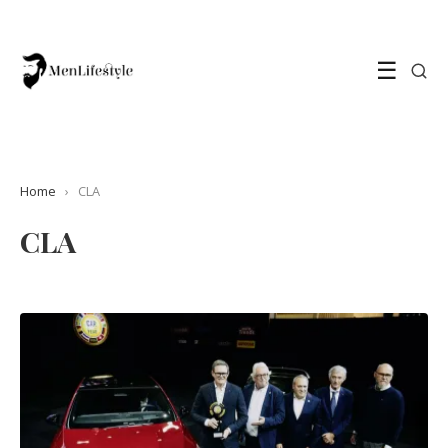
☰
Home
›
CLA
CLA