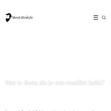
☰
LIFESTYLE & RELATIES
Wat te doen als je een conflict hebt?
15 November 2022
·
3 min leestijd