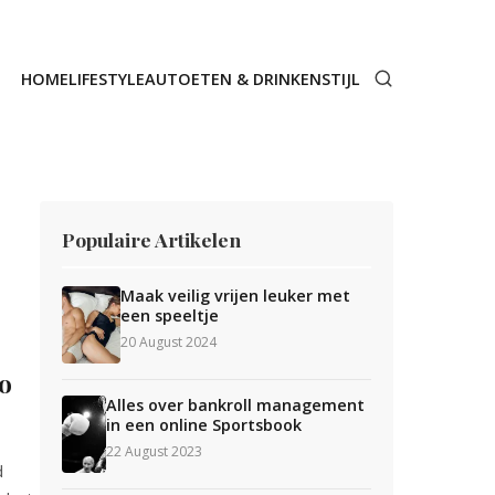
HOME
LIFESTYLE
AUTO
ETEN & DRINKEN
STIJL
Populaire Artikelen
Maak veilig vrijen leuker met
een speeltje
20 August 2024
zo
Alles over bankroll management
in een online Sportsbook
22 August 2023
d