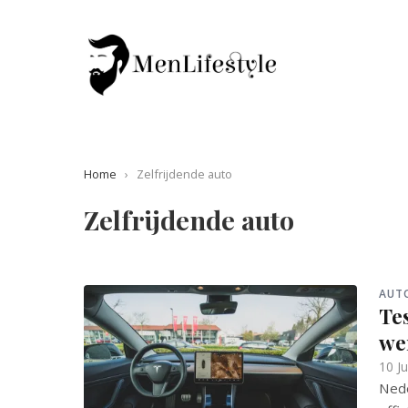
Home
›
Zelfrijdende auto
Zelfrijdende auto
AUT
Te
we
10 J
Nede