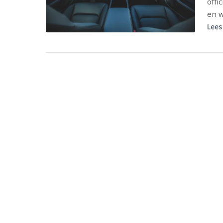
offi
en w
Lees