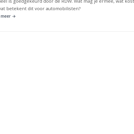
cieel is goedgekeurd door de RDW. Wat mag je ermee, wat kost
at betekent dit voor automobilisten?
 meer →