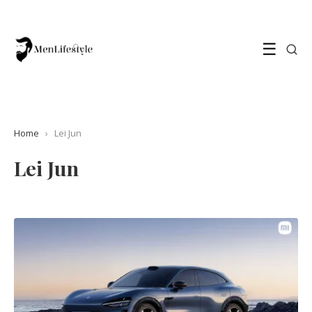
☰
Home
›
Lei Jun
Lei Jun